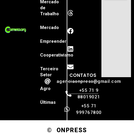
Mercado
de
Trabalho
Mercado
Empreender
Cooperativismo
Terceiro
Setor
CONTATOS
agenciaonpress@gmail.com
Agro
+55 71 9
88019021
Últimas
+55 71
999767800
© ONPRESS