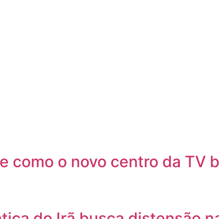
e como o novo centro da TV br
tica do Irã busca distensão n