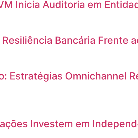
VM Inicia Auditoria em Entid
 Resiliência Bancária Frente 
o: Estratégias Omnichannel R
 Nações Investem em Independ