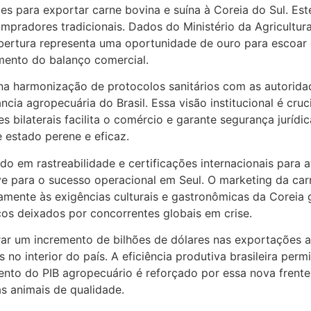
es para exportar carne bovina e suína à Coreia do Sul. Est
mpradores tradicionais. Dados do Ministério da Agricultur
abertura representa uma oportunidade de ouro para escoar 
imento do balanço comercial.
te na harmonização de protocolos sanitários com as autori
ia agropecuária do Brasil. Essa visão institucional é cruci
es bilaterais facilita o comércio e garante segurança juríd
 estado perene e eficaz.
sado em rastreabilidade e certificações internacionais par
 para o sucesso operacional em Seul. O marketing da carne
damente às exigências culturais e gastronômicas da Corei
os deixados por concorrentes globais em crise.
r um incremento de bilhões de dólares nas exportações a
 no interior do país. A eficiência produtiva brasileira pe
ento do PIB agropecuário é reforçado por essa nova frente 
s animais de qualidade.