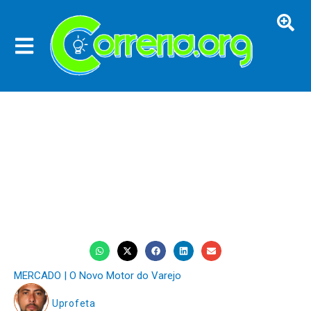
MERCADO | O Novo Motor do Varejo
Uprofeta