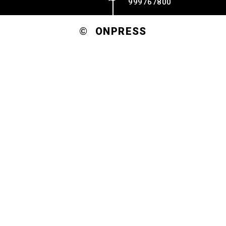
999767800
© ONPRESS