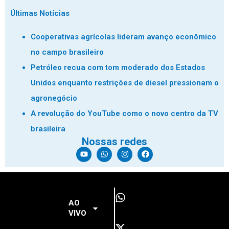
Últimas Notícias
Cooperativas agrícolas lideram avanço econômico
no campo brasileiro
Petróleo recua com tom moderado dos Estados
Unidos enquanto restrições de diesel pressionam o
agronegócio
A revolução do YouTube como o novo centro da TV
brasileira
Nossas redes
AO
VIVO