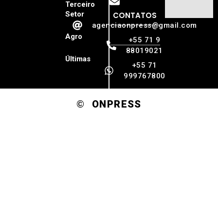
Terceiro
Setor
CONTATOS
agenciaonpress@gmail.com
Agro
+55 71 9
88019021
Últimas
+55 71
999767800
© ONPRESS