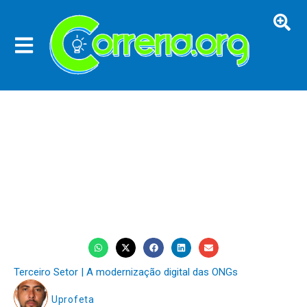
Terceiro Setor | A modernização digital das ONGs
Uprofeta