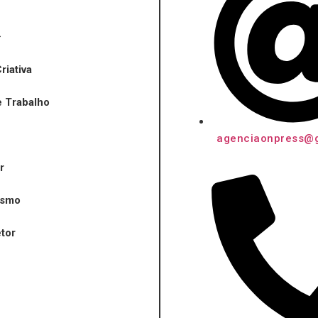
riativa
 Trabalho
agenciaonpress@
r
ismo
tor