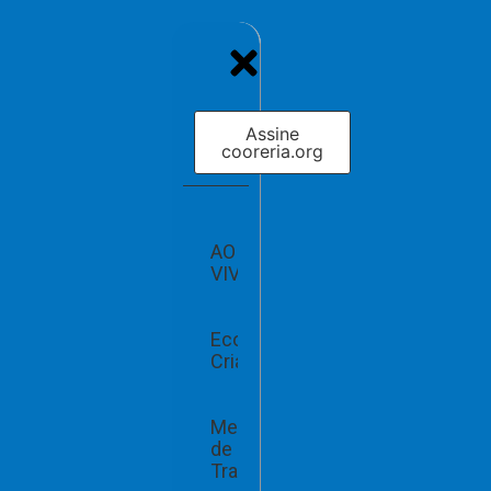
Assine
cooreria.org
AO
VIVO
Economia
Criativa
Mercado
de
Trabalho