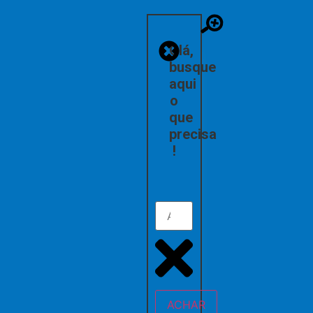
Olá,
busque
aqui
o
que
precisa
!
ACHAR