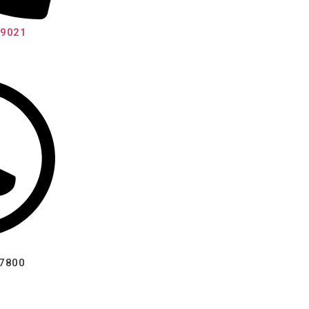
19021
67800