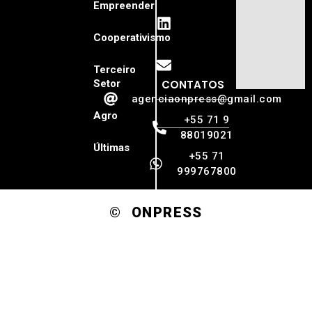
Empreender
Cooperativismo
Terceiro
Setor
CONTATOS
agenciaonpress@gmail.com
Agro
+55 71 9
88019021
Últimas
+55 71
999767800
© ONPRESS