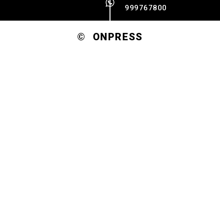
999767800
© ONPRESS