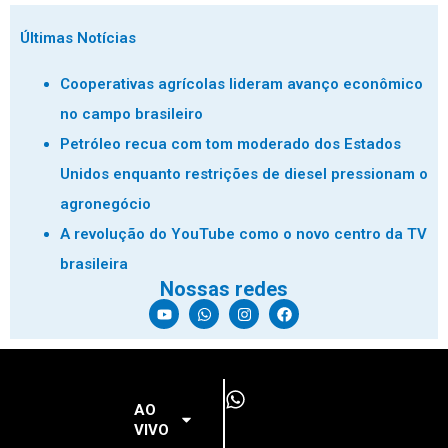
Últimas Notícias
Cooperativas agrícolas lideram avanço econômico
no campo brasileiro
Petróleo recua com tom moderado dos Estados
Unidos enquanto restrições de diesel pressionam o
agronegócio
A revolução do YouTube como o novo centro da TV
brasileira
Nossas redes
AO
VIVO