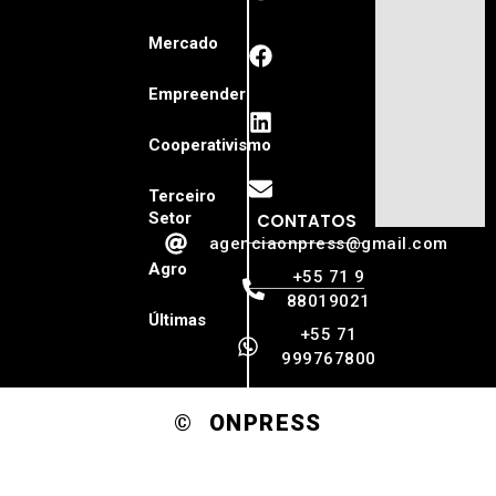
Mercado
Empreender
Cooperativismo
Terceiro
Setor
CONTATOS
agenciaonpress@gmail.com
Agro
+55 71 9
88019021
Últimas
+55 71
999767800
© ONPRESS