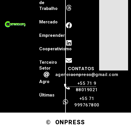
de
Trabalho
Mercado
Empreender
Cooperativismo
Terceiro
Setor
CONTATOS
agenciaonpress@gmail.com
Agro
+55 71 9
88019021
Últimas
+55 71
999767800
© ONPRESS