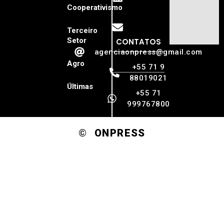
Cooperativismo
Terceiro
Setor
CONTATOS
agenciaonpress@gmail.com
Agro
+55 71 9
88019021
Últimas
+55 71
999767800
© ONPRESS