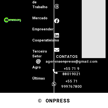
de
Trabalho
Mercado
Empreender
Cooperativismo
Terceiro
Setor
CONTATOS
agenciaonpress@gmail.com
Agro
+55 71 9
88019021
Últimas
+55 71
999767800
© ONPRESS